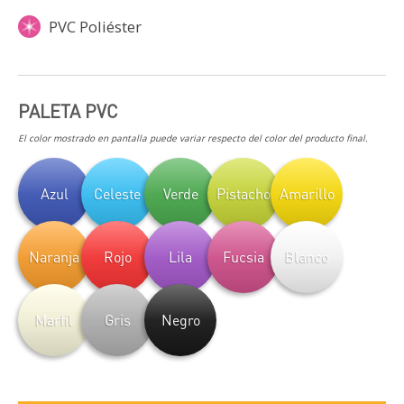
PVC Poliéster
PALETA PVC
El color mostrado en pantalla puede variar respecto del color del producto final.
Azul
Celeste
Verde
Pistacho
Amarillo
Naranja
Rojo
Lila
Fucsia
Blanco
Marfil
Gris
Negro