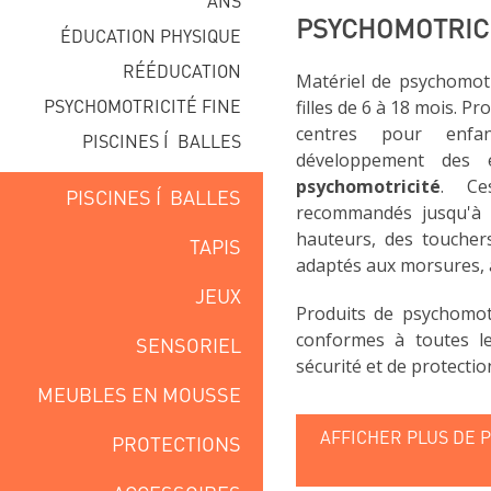
ANS
PSYCHOMOTRICIT
ÉDUCATION PHYSIQUE
RÉÉDUCATION
Matériel de psychomotr
PSYCHOMOTRICITÉ FINE
filles de 6 à 18 mois. Pr
centres pour enfa
PISCINES Í BALLES
développement des
psychomotricité
. Ce
PISCINES Í BALLES
recommandés jusqu'à 1
hauteurs, des toucher
TAPIS
adaptés aux morsures, a
JEUX
Produits de psychomot
conformes à toutes l
SENSORIEL
sécurité et de protectio
MEUBLES EN MOUSSE
AFFICHER PLUS DE 
PROTECTIONS