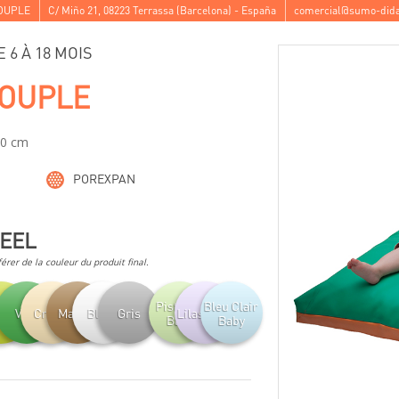
OUPLE
C/ Miño 21
,
08223
Terrassa
(
Barcelona
) -
España
comercial@sumo-dida
 6 À 18 MOIS
SOUPLE
10 cm
POREXPAN
FEEL
férer de la couleur du produit final.
Pistache
Bleu Clair
tache
Vert
Crème
Marron
Blanc
Gris
Lilas Baby
Baby
Baby