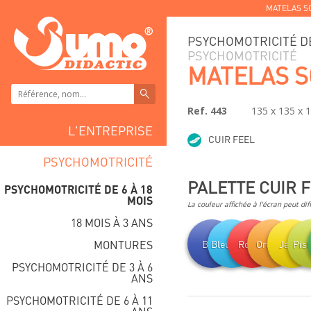
MATELAS S
PSYCHOMOTRICITÉ DE
PSYCHOMOTRICITÉ
MATELAS 
Ref. 443
135 x 135 x 
L'ENTREPRISE
CUIR FEEL
PSYCHOMOTRICITÉ
PALETTE CUIR 
PSYCHOMOTRICITÉ DE 6 À 18
MOIS
La couleur affichée à l'écran peut dif
18 MOIS À 3 ANS
MONTURES
Bleu
Bleu clair
Rouge
Orange
Jaune
Pis
PSYCHOMOTRICITÉ DE 3 À 6
ANS
PSYCHOMOTRICITÉ DE 6 À 11