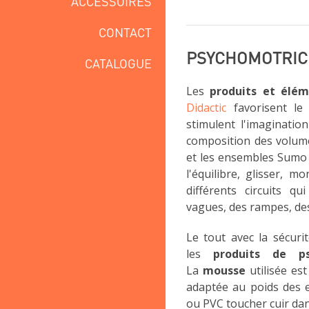
ACCESSOIRES
CONTACT
PSYCHOMOTRIC
CATALOGUE
Les
produits et élém
Didactic
favorisent le 
stimulent l'imagination
composition des volume
et les ensembles Sumo 
l'équilibre, glisser, 
différents circuits q
vagues, des rampes, des 
Le tout avec la sécuri
les
produits de ps
La
mousse
utilisée es
adaptée au poids des e
ou PVC toucher cuir da