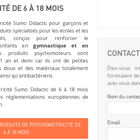
É DE 6 À 18 MOIS
icité Sumo Didactic pour garçons et
oduits spécialisés pour les écoles et les
nts, conçus pour renforcer le
 enfants en
gymnastique et en
CONTACT
s produits psychomoteurs sont
 an et demi car ils ont de petites
s doux et des matériaux totalement
Êtes-vous in
insi qu'antibactériens.
formulaire de
avec vous dans
ricité Sumo Didactic de 6 à 18 mois
Nom du contac
es réglementations européennes de
n.
Email
PRODUITS DE PSYCHOMOTRICITÉ DE
6 À 18 MOIS