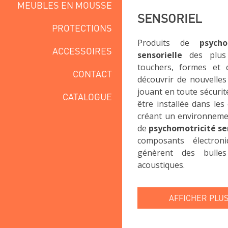
MEUBLES EN MOUSSE
SENSORIEL
PROTECTIONS
Produits de
psych
ACCESSOIRES
sensorielle
des plus p
touchers, formes et c
CONTACT
découvrir de nouvelles
jouant en toute sécurit
CATALOGUE
être installée dans les
créant un environnemen
de
psychomotricité se
composants électron
génèrent des bulle
acoustiques.
AFFICHER PLUS