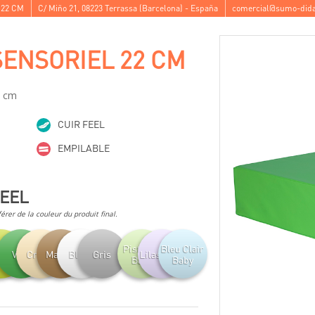
 22 CM
C/ Miño 21
,
08223
Terrassa
(
Barcelona
) -
España
comercial@sumo-dida
SENSORIEL 22 CM
2 cm
CUIR FEEL
EMPILABLE
FEEL
férer de la couleur du produit final.
Pistache
Bleu Clair
tache
Vert
Crème
Marron
Blanc
Gris
Lilas Baby
Baby
Baby