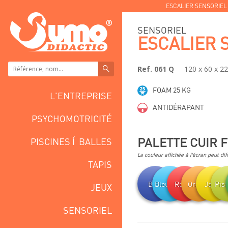
ESCALIER SENSORIEL
SENSORIEL
ESCALIER 
Ref. 061 Q
120 x 60 x 2
FOAM 25 KG
L'ENTREPRISE
ANTIDÉRAPANT
PSYCHOMOTRICITÉ
PALETTE CUIR 
PISCINES Í BALLES
La couleur affichée à l'écran peut dif
TAPIS
Bleu
Bleu clair
Rouge
Orange
Jaune
Pis
JEUX
SENSORIEL