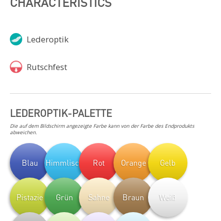
CHARACTERISTICS
Lederoptik
Rutschfest
LEDEROPTIK-PALETTE
Die auf dem Bildschirm angezeigte Farbe kann von der Farbe des Endprodukts
abweichen.
Blau
Himmlisch
Rot
Orange
Gelb
Pistazie
Grün
Sahne
Braun
Weiß