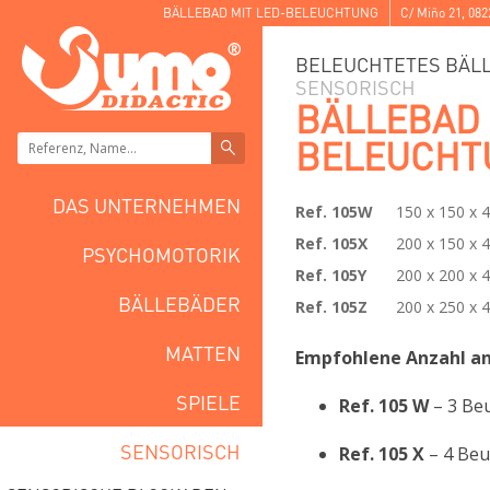
BÄLLEBAD MIT LED-BELEUCHTUNG
C/ Miño 21
,
082
BELEUCHTETES BÄL
SENSORISCH
BÄLLEBAD 
BELEUCHT
DAS UNTERNEHMEN
Ref. 105W
150 x 150 x 
Ref. 105X
200 x 150 x 
PSYCHOMOTORIK
Ref. 105Y
200 x 200 x 
BÄLLEBÄDER
Ref. 105Z
200 x 250 x 
MATTEN
Empfohlene Anzahl an 
SPIELE
Ref. 105 W
– 3 Beu
SENSORISCH
Ref. 105 X
– 4 Beu