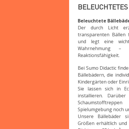
BELEUCHTETES
Beleuchtete Bällebäde
Der durch Licht er
transparenten Bällen 
und legt eine wicht
Wahrnehmung – un
Reaktionsfähigkeit.
Bei Sumo Didactic find
Bällebädern, die indivi
Kindergärten oder Ein
Sie lassen sich in E
installieren. Darüb
Schaumstofftrepp
Spielumgebung noch un
Unsere Bällebäder s
Größen erhältlich und