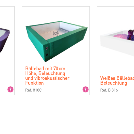
Bällebad mit 70 cm
Höhe, Beleuchtung
und vibroakustischer
Weißes Bälleba
Funktion
Beleuchtung
Ref. 818C
Ref. B 816