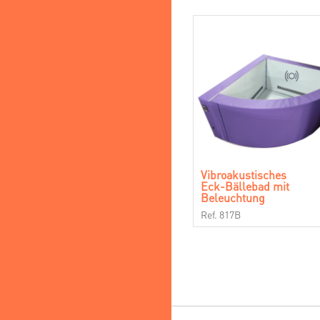
Vibroakustisches
Eck-Bällebad mit
Beleuchtung
Ref. 817B