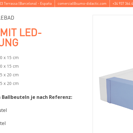
23
Terrassa
(
Barcelona
) -
España
comercial@sumo-didactic.com
+34 937 364 
LEBAD
MIT LED-
UNG
40 x 15 cm
40 x 15 cm
45 x 20 cm
45 x 20 cm
Ballbeuteln je nach Referenz:
tel
tel