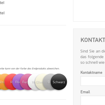
tel
tel
KONTAKT
Sind Sie an d
das folgende
so schnell wi
arbe kann von der Farbe des Endprodukts abweichen.
Kontaktname
b
Orange
Rot
Flieder
Fuchsie
Weiß
Elfenbein
Grau
Schwarz
Email