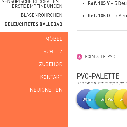
SENSORISCHE BLOCKADEN –
Ref. 105 Y
– 5 Beu
ERSTE EMPFINDUNGEN
BLASENRÖHRCHEN
Ref. 105 D
– 7 Beu
BELEUCHTETES BÄLLEBAD
MÖBEL
SCHUTZ
POLYESTER-PVC
ZUBEHÖR
PVC-PALETTE
KONTAKT
Die auf dem Bildschirm angezeigte F
NEUIGKEITEN
Blau
Himmlisch
Grün
Pistazie
Gel