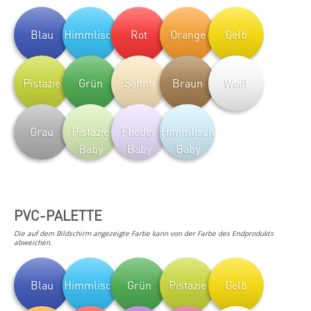
Blau
Himmlisch
Rot
Orange
Gelb
Pistazie
Grün
Sahne
Braun
Weiß
Grau
Pistazie
Flieder
Himmlisch
Baby
Baby
Baby
PVC-PALETTE
Die auf dem Bildschirm angezeigte Farbe kann von der Farbe des Endprodukts
abweichen.
Blau
Himmlisch
Grün
Pistazie
Gelb