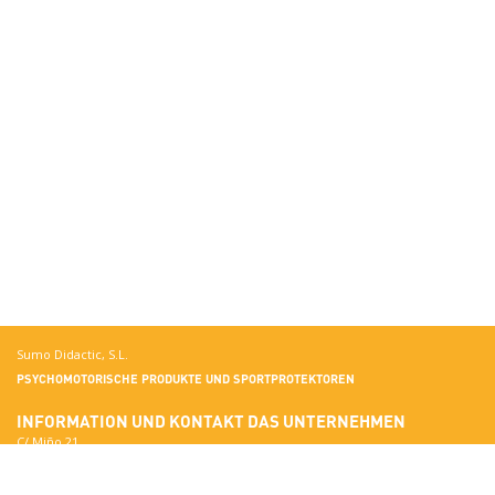
Sumo Didactic, S.L.
PSYCHOMOTORISCHE PRODUKTE UND SPORTPROTEKTOREN
INFORMATION UND KONTAKT
DAS UNTERNEHMEN
C/ Miño 21
Terrassa
Mehr über Sumo Didactic
08223 Barcelona
Qualitätsstandards