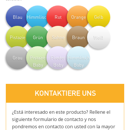
Blau
Himmlisch
Rot
Orange
Gelb
Pistazie
Grün
Sahne
Braun
Weiß
Grau
Pistazie
Flieder
Himmlisch
Baby
Baby
Baby
KONTAKTIERE UNS
¿Está interesado en este producto? Rellene el
siguiente formulario de contacto y nos
pondremos en contacto con usted con la mayor