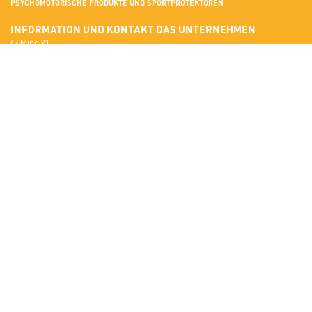
PSYCHOMOTORISCHE PRODUKTE UND SPORTPROTEKTOREN
INFORMATION UND KONTAKT
DAS UNTERNEHMEN
C/ Miño 21
Terrassa
Mehr über Sumo Didactic
08223 Barcelona
Qualitätsstandards
In Google Maps anzeigen
Zertifikate
National:
Materialien
correo@sumo-didactic.com
Farben
International:
Technische Eigenschaften
comercial@sumo-didactic.com
News
Zeitplan:
7:00 - 16:00 h
Telefon:
+34 937 364 468
Telefon:
+34 937 364 678
PRODUCTS
SUMO DIDACTIC-KATALOG
Psychomotorik