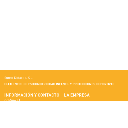
Sumo Didactic, S.L.
ELEMENTOS DE PSICOMOTRICIDAD INFANTIL Y PROTECCIONES DEPORTIVAS
INFORMACIÓN Y CONTACTO
LA EMPRESA
C/ Miño 21
Terrassa
Conoce Sumo Didactic
08223 Barcelona
Estándares de Calidad
Ver en Google Maps
Certificados
Nacional: