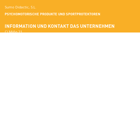
Sumo Didactic, S.L.
PSYCHOMOTORISCHE PRODUKTE UND SPORTPROTEKTOREN
INFORMATION UND KONTAKT
DAS UNTERNEHMEN
C/ Miño 21
Terrassa
Mehr über Sumo Didactic
08223 Barcelona
Qualitätsstandards
In Google Maps anzeigen
Zertifikate
National:
Materialien
correo@sumo-didactic.com
Farben
International:
Technische Eigenschaften
comercial@sumo-didactic.com
News
Zeitplan:
7:00 - 16:00 h
Telefon:
+34 937 364 468
Telefon:
+34 937 364 678
PRODUCTS
SUMO DIDACTIC-KATALOG