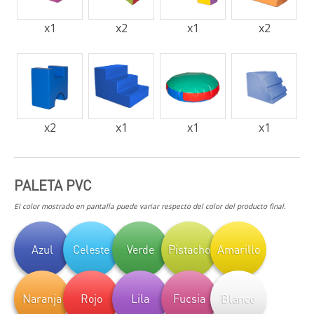
x
1
x
2
x
1
x
2
x
2
x
1
x
1
x
1
PALETA PVC
El color mostrado en pantalla puede variar respecto del color del producto final.
Azul
Celeste
Verde
Pistacho
Amarillo
Naranja
Rojo
Lila
Fucsia
Blanco