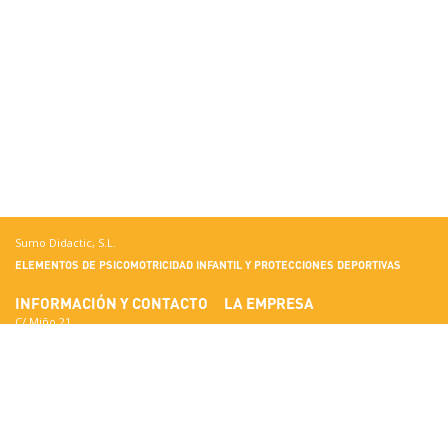
Sumo Didactic, S.L.
ELEMENTOS DE PSICOMOTRICIDAD INFANTIL Y PROTECCIONES DEPORTIVAS
INFORMACIÓN Y CONTACTO
LA EMPRESA
C/ Miño 21
Terrassa
Conoce Sumo Didactic
08223 Barcelona
Estándares de Calidad
Ver en Google Maps
Certificados
Nacional:
Materiales
correo@sumo-didactic.com
Colores