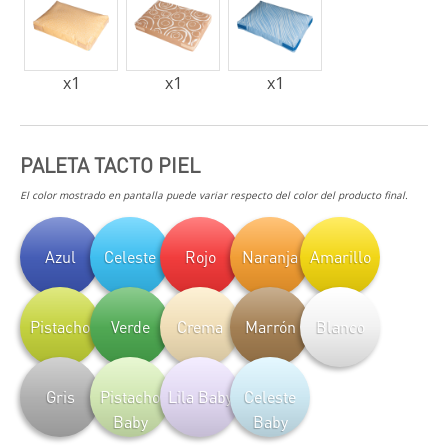
x
1
x
1
x
1
PALETA TACTO PIEL
El color mostrado en pantalla puede variar respecto del color del producto final.
Azul
Celeste
Rojo
Naranja
Amarillo
Pistacho
Verde
Crema
Marrón
Blanco
Gris
Pistacho
Lila Baby
Celeste
Baby
Baby