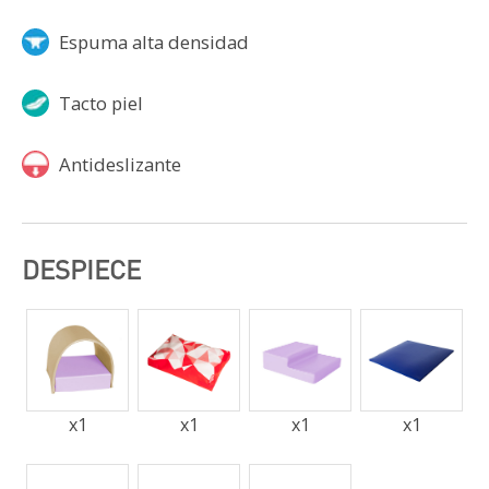
Espuma alta densidad
Tacto piel
Antideslizante
DESPIECE
x
1
x
1
x
1
x
1