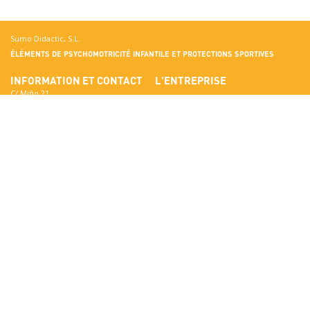
Sumo Didactic, S.L.
ÉLÉMENTS DE PSYCHOMOTRICITÉ INFANTILE ET PROTECTIONS SPORTIVES
INFORMATION ET CONTACT
L'ENTREPRISE
C/ Miño 21
Terrassa
Rencontrez Sumo Didactic
08223 Barcelona
Normes de Qualité
Afficher sur Google Maps
Certificats
National:
Matériaux
correo@sumo-didactic.com
Les couleurs
International:
Qualités techniques
comercial@sumo-didactic.com
News
Calendrier:
7:00 - 16:00 h
Téléphone:
+34 937 364 468
Téléphone:
+34 937 364 678