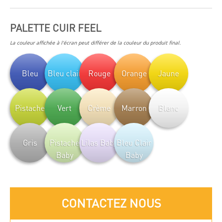
PALETTE CUIR FEEL
La couleur affichée à l'écran peut différer de la couleur du produit final.
Bleu
Bleu clair
Rouge
Orange
Jaune
Pistache
Vert
Crème
Marron
Blanc
Gris
Pistache
Lilas Baby
Bleu Clair
Baby
Baby
CONTACTEZ NOUS