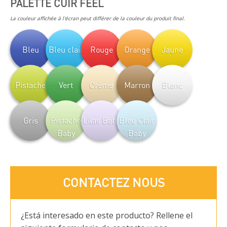
PALETTE CUIR FEEL
La couleur affichée à l'écran peut différer de la couleur du produit final.
Bleu
Bleu clair
Rouge
Orange
Jaune
Pistache
Vert
Crème
Marron
Blanc
Gris
Pistache
Lilas Baby
Bleu Clair
Baby
Baby
CONTACTEZ NOUS
¿Está interesado en este producto? Rellene el