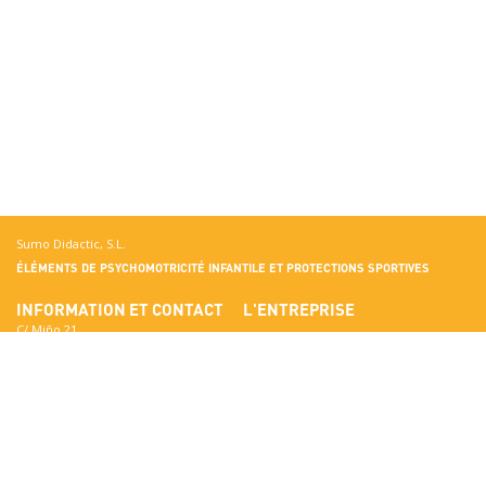
Sumo Didactic, S.L.
ÉLÉMENTS DE PSYCHOMOTRICITÉ INFANTILE ET PROTECTIONS SPORTIVES
INFORMATION ET CONTACT
L'ENTREPRISE
C/ Miño 21
Terrassa
Rencontrez Sumo Didactic
08223 Barcelona
Normes de Qualité
Afficher sur Google Maps
Certificats
National:
Matériaux
correo@sumo-didactic.com
Les couleurs
International: