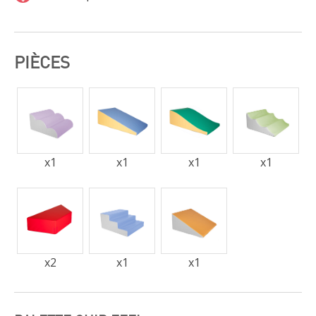
PIÈCES
x
1
x
1
x
1
x
1
x
2
x
1
x
1