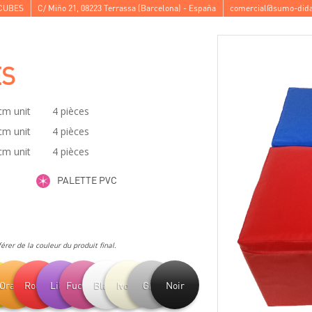
CUBES
C/ Miño 21
,
08223
Terrassa
(
Barcelona
) -
España
comercial@sumo-dida
ES
cm unit
4 pièces
cm unit
4 pièces
cm unit
4 pièces
PALETTE PVC
férer de la couleur du produit final.
e
Orange
Rouge
Lilas
Fuchsia
Blanc
Ivoire
Gris
Noir