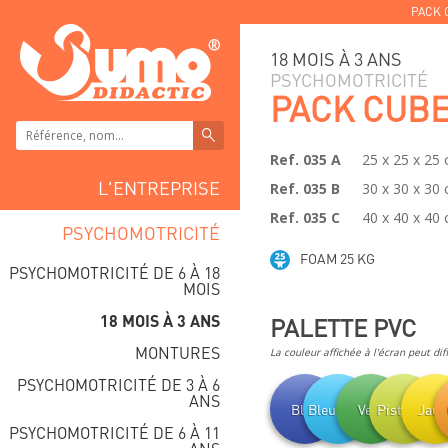
PACK 
18 MOIS À 3 ANS
PSYCHOMOTRICITÉ
PACK CUB
Ref. 035 A
25 x 25 x 25 
L'ENTREPRISE
Ref. 035 B
30 x 30 x 30 
Ref. 035 C
40 x 40 x 40 
PSYCHOMOTRICITÉ
FOAM 25 KG
PSYCHOMOTRICITÉ DE 6 À 18
MOIS
18 MOIS À 3 ANS
PALETTE PVC
MONTURES
La couleur affichée à l'écran peut dif
PSYCHOMOTRICITÉ DE 3 À 6
ANS
Bleu
Bleu clair
Vert
Pistache
Jaun
PSYCHOMOTRICITÉ DE 6 À 11