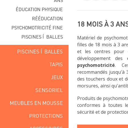
ANS
ÉDUCATION PHYSIQUE
RÉÉDUCATION
18 MOIS À 3 AN
PSYCHOMOTRICITÉ FINE
PISCINES Í BALLES
Matériel de psychomotr
filles de 18 mois à 3 an
PISCINES Í BALLES
et les centres pour 
développement des
TAPIS
psychomotricité
. Ce
recommandés jusqu'à 3 
JEUX
des touchers doux et d
morsures, ainsi qu'anti
SENSORIEL
Produits de psychomotri
MEUBLES EN MOUSSE
conformes à toutes l
sécurité et de protectio
PROTECTIONS