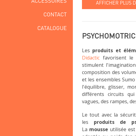
ACCESSOIRES
AFFICHER PLUS D
CONTACT
CATALOGUE
PSYCHOMOTRIC
Les
produits et élém
Didactic
favorisent le 
stimulent l'imagination
composition des volume
et les ensembles Sumo 
l'équilibre, glisser, 
différents circuits q
vagues, des rampes, des 
Le tout avec la sécuri
les
produits de ps
La
mousse
utilisée es