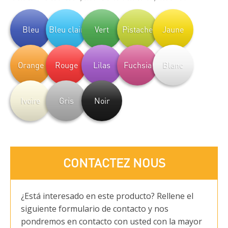
Bleu
Bleu clair
Vert
Pistache
Jaune
Orange
Rouge
Lilas
Fuchsia
Blanc
Ivoire
Gris
Noir
CONTACTEZ NOUS
¿Está interesado en este producto? Rellene el
siguiente formulario de contacto y nos
pondremos en contacto con usted con la mayor