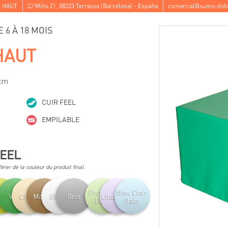
R HAUT
C/ Miño 21
,
08223
Terrassa
(
Barcelona
) -
España
comercial@sumo-dida
 6 À 18 MOIS
HAUT
 cm
CUIR FEEL
EMPILABLE
FEEL
férer de la couleur du produit final.
Pistache
Bleu Clair
tache
Vert
Crème
Marron
Blanc
Gris
Lilas Baby
Baby
Baby