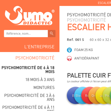
ESCALIE
PSYCHOMOTRICITÉ DE
PSYCHOMOTRICITÉ
ESCALIER 
Ref. 061 S
60 x 60 x 32
L'ENTREPRISE
FOAM 25 KG
PSYCHOMOTRICITÉ
ANTIDÉRAPANT
PSYCHOMOTRICITÉ DE 6 À 18
MOIS
PALETTE CUIR 
18 MOIS À 3 ANS
La couleur affichée à l'écran peut dif
MONTURES
PSYCHOMOTRICITÉ DE 3 À 6
Bleu
Bleu clair
Rouge
Orange
Jaune
Pis
ANS
PSYCHOMOTRICITÉ DE 6 À 11