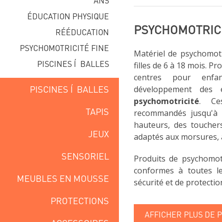
ANS
ÉDUCATION PHYSIQUE
PSYCHOMOTRICIT
RÉÉDUCATION
PSYCHOMOTRICITÉ FINE
Matériel de psychomotr
PISCINES Í BALLES
filles de 6 à 18 mois. Pr
centres pour enfa
PISCINES Í BALLES
développement des
psychomotricité
. Ce
TAPIS
recommandés jusqu'à 1
hauteurs, des toucher
JEUX
adaptés aux morsures, a
SENSORIEL
Produits de psychomot
conformes à toutes l
MEUBLES EN MOUSSE
sécurité et de protectio
PROTECTIONS
AFFICHER PLUS DE 