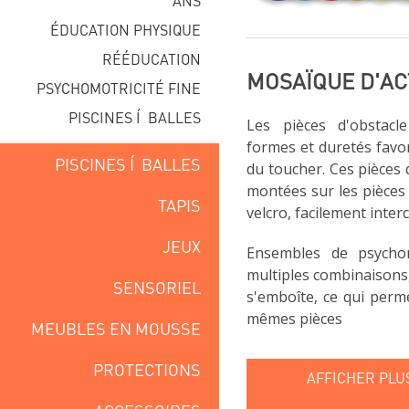
ANS
ÉDUCATION PHYSIQUE
RÉÉDUCATION
MOSAÏQUE D'AC
PSYCHOMOTRICITÉ FINE
PISCINES Í BALLES
Les pièces d'obstacle 
formes et duretés favor
PISCINES Í BALLES
du toucher. Ces pièces
montées sur les pièces
TAPIS
velcro, facilement inte
JEUX
Ensembles de psychom
multiples combinaisons,
SENSORIEL
s'emboîte, ce qui perme
mêmes pièces
MEUBLES EN MOUSSE
PROTECTIONS
AFFICHER PLU