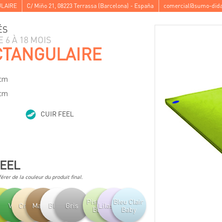
ULAIRE
C/ Miño 21
,
08223
Terrassa
(
Barcelona
) -
España
comercial@sumo-dida
ÉS
 6 À 18 MOIS
CTANGULAIRE
 cm
 cm
CUIR FEEL
FEEL
férer de la couleur du produit final.
Pistache
Bleu Clair
tache
Vert
Crème
Marron
Blanc
Gris
Lilas Baby
Baby
Baby