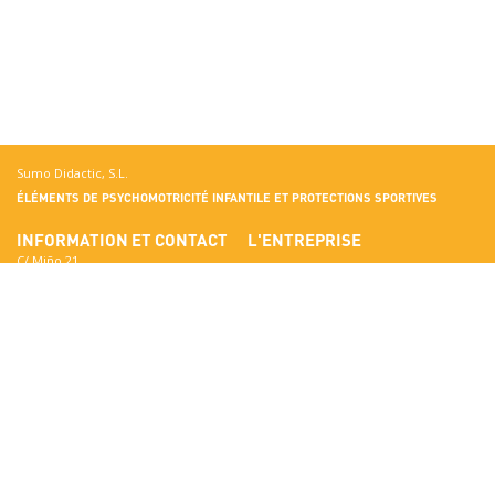
Sumo Didactic, S.L.
ÉLÉMENTS DE PSYCHOMOTRICITÉ INFANTILE ET PROTECTIONS SPORTIVES
INFORMATION ET CONTACT
L'ENTREPRISE
C/ Miño 21
Terrassa
Rencontrez Sumo Didactic
08223 Barcelona
Normes de Qualité
Afficher sur Google Maps
Certificats
National:
Matériaux
correo@sumo-didactic.com
Les couleurs
International:
Qualités techniques
comercial@sumo-didactic.com
News
Calendrier:
7:00 - 16:00 h