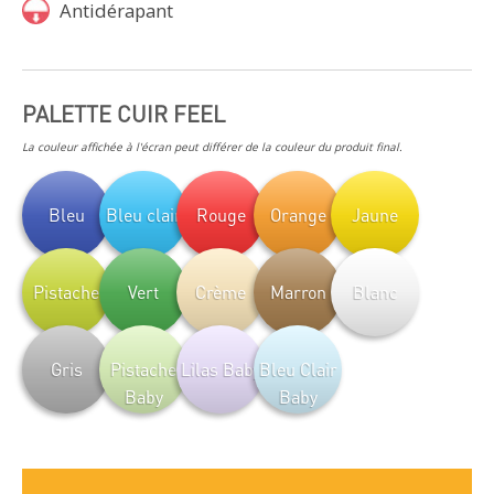
Antidérapant
PALETTE CUIR FEEL
La couleur affichée à l'écran peut différer de la couleur du produit final.
Bleu
Bleu clair
Rouge
Orange
Jaune
Pistache
Vert
Crème
Marron
Blanc
Gris
Pistache
Lilas Baby
Bleu Clair
Baby
Baby