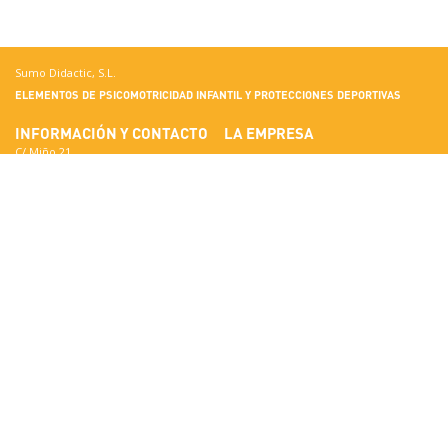
Sumo Didactic, S.L.
ELEMENTOS DE PSICOMOTRICIDAD INFANTIL Y PROTECCIONES DEPORTIVAS
INFORMACIÓN Y CONTACTO
LA EMPRESA
C/ Miño 21
Terrassa
Conoce Sumo Didactic
08223 Barcelona
Estándares de Calidad
Ver en Google Maps
Certificados
Nacional:
Materiales
correo@sumo-didactic.com
Colores
Internacional:
Cualidades Técnicas
comercial@sumo-didactic.com
News
Horario:
7:00 - 16:00 h
Teléfono:
+34 937 364 468
Teléfono:
+34 937 364 678