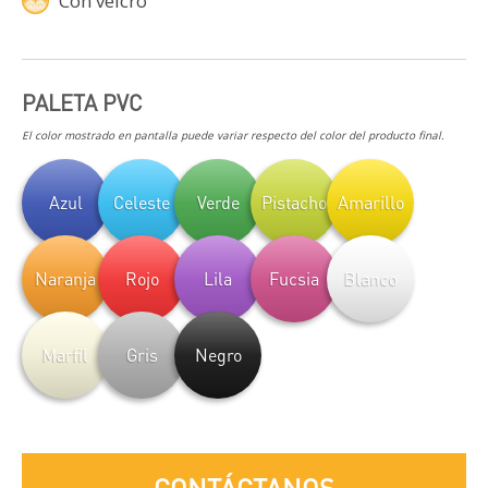
Con velcro
PALETA PVC
El color mostrado en pantalla puede variar respecto del color del producto final.
Azul
Celeste
Verde
Pistacho
Amarillo
Naranja
Rojo
Lila
Fucsia
Blanco
Marfil
Gris
Negro
CONTÁCTANOS