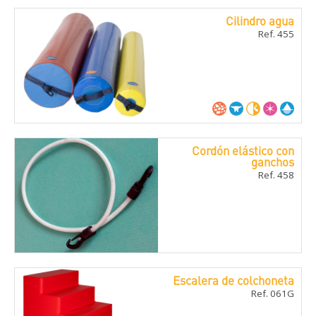
Cilindro agua
Ref. 455
Cordón elástico con
ganchos
Ref. 458
Escalera de colchoneta
Ref. 061G