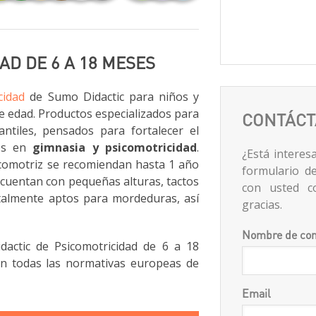
AD DE 6 A 18 MESES
cidad
de Sumo Didactic para niños y
e edad. Productos especializados para
CONTÁC
antiles, pensados para fortalecer el
ños en
gimnasia y psicomotricidad
.
¿Está interes
comotriz se recomiendan hasta 1 año
formulario d
 cuentan con pequeñas alturas, tactos
con usted c
talmente aptos para mordeduras, así
gracias.
Nombre de con
actic de Psicomotricidad de 6 a 18
n todas las normativas europeas de
Email