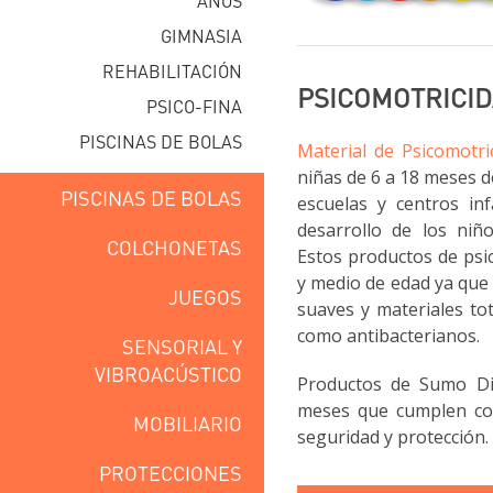
AÑOS
GIMNASIA
REHABILITACIÓN
PSICOMOTRICID
PSICO-FINA
PISCINAS DE BOLAS
Material de Psicomotri
niñas de 6 a 18 meses d
PISCINAS DE BOLAS
escuelas y centros inf
desarrollo de los ni
COLCHONETAS
Estos productos de psi
y medio de edad ya que
JUEGOS
suaves y materiales to
como antibacterianos.
SENSORIAL Y
VIBROACÚSTICO
Productos de Sumo Did
meses que cumplen co
MOBILIARIO
seguridad y protección.
PROTECCIONES