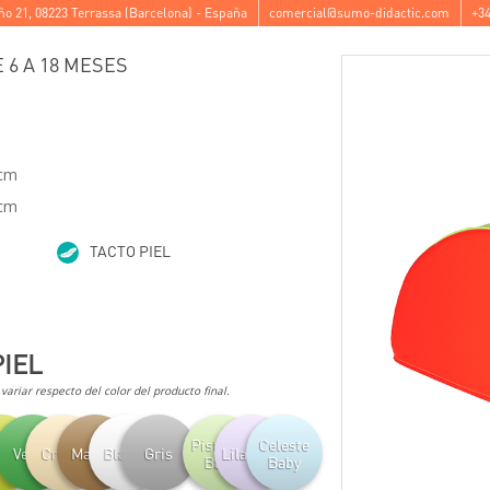
ño 21
,
08223
Terrassa
(
Barcelona
) -
España
comercial@sumo-didactic.com
+34
 6 A 18 MESES
 cm
 cm
TACTO PIEL
PIEL
ariar respecto del color del producto final.
Pistacho
Celeste
tacho
Verde
Crema
Marrón
Blanco
Gris
Lila Baby
Baby
Baby