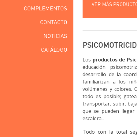
VER MÁS PRODUCTOS
COMPLEMENTOS
CONTACTO
NOTICIAS
PSICOMOTRICI
CATÁLOGO
Los
productos de Psi
educación psicomot
desarrollo de la coord
familiarizan a los n
volúmenes y colores. 
todo es posible; gatear
transportar, subir, baja
que se pueden llegar 
escalera...
Todo con la total se