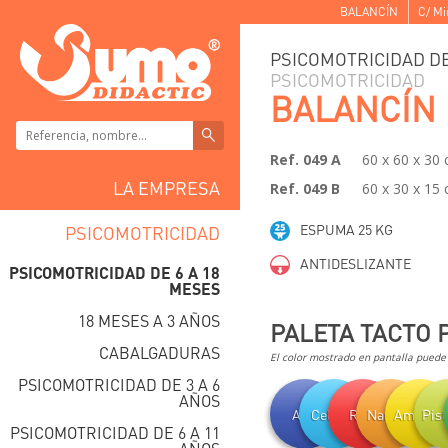
BALANCÍ­N
C/ Mi
PSICOMOTRICIDAD DE
PSICOMOTRICIDAD
BALANCÍ­N
Ref. 049 A
60 x 60 x 30
LA EMPRESA
Ref. 049 B
60 x 30 x 15
ESPUMA 25 KG
PSICOMOTRICIDAD
ANTIDESLIZANTE
PSICOMOTRICIDAD DE 6 A 18
MESES
18 MESES A 3 AÑOS
PALETA TACTO 
CABALGADURAS
El color mostrado en pantalla puede v
PSICOMOTRICIDAD DE 3 A 6
AÑOS
Azul
Celeste
Rojo
Naranja
Amarillo
Pis
PSICOMOTRICIDAD DE 6 A 11