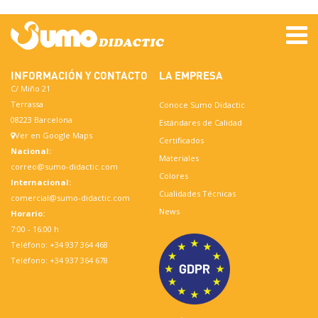
Sumo Didactic, S.L.
ELEMENTOS DE PSICOMOTRICIDAD INFANTIL Y PROTECCIONES DEPORTIVAS
INFORMACIÓN Y CONTACTO
LA EMPRESA
C/ Miño 21
Terrassa
Conoce Sumo Didactic
08223 Barcelona
Estándares de Calidad
Ver en Google Maps
Certificados
Nacional:
Materiales
correo@sumo-didactic.com
Colores
Internacional:
Cualidades Técnicas
comercial@sumo-didactic.com
News
Horario:
7:00 - 16:00 h
Teléfono:
+34 937 364 468
Teléfono:
+34 937 364 678