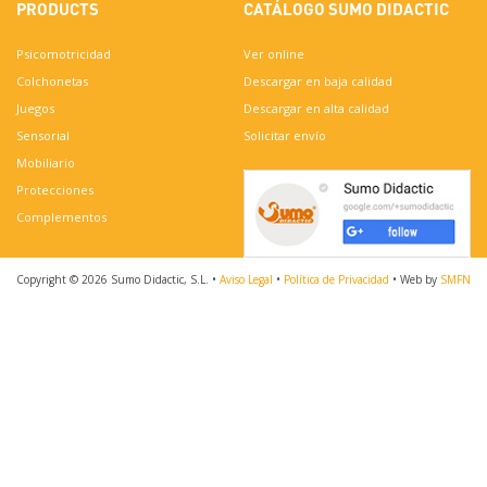
PRODUCTS
CATÁLOGO SUMO DIDACTIC
Psicomotricidad
Ver online
Colchonetas
Descargar en baja calidad
Juegos
Descargar en alta calidad
Sensorial
Solicitar enví­o
Mobiliario
Protecciones
Complementos
Copyright © 2026 Sumo Didactic, S.L. •
Aviso Legal
•
Política de Privacidad
• Web by
SMFN